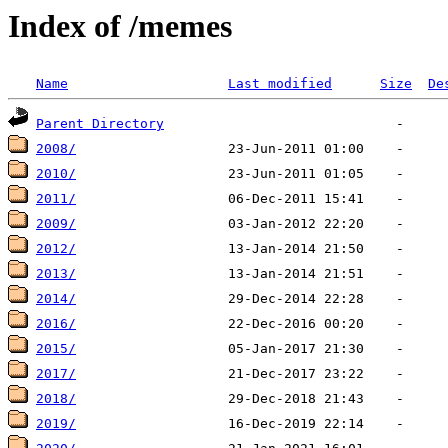
Index of /memes
Name
Last modified
Size
De
Parent Directory
2008/
2010/
2011/
2009/
2012/
2013/
2014/
2016/
2015/
2017/
2018/
2019/