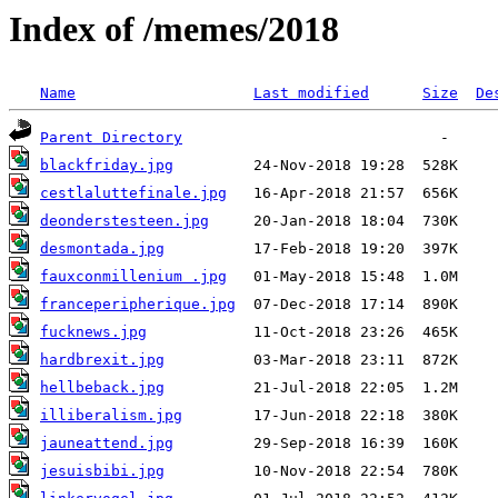
Index of /memes/2018
Name
Last modified
Size
De
Parent Directory
blackfriday.jpg
cestlaluttefinale.jpg
deonderstesteen.jpg
desmontada.jpg
fauxconmillenium .jpg
franceperipherique.jpg
fucknews.jpg
hardbrexit.jpg
hellbeback.jpg
illiberalism.jpg
jauneattend.jpg
jesuisbibi.jpg