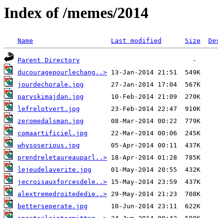
Index of /memes/2014
Name
Last modified
Size
De
Parent Directory
ducouragepourlechang..>
jourdechorale.jpg
paryskimajdan.jpg
lefrelotvert.jpg
zeromedalsman.jpg
comaartificiel.jpg
whysoserious.jpg
prendreletaureauparl..>
lejeudelaverite.jpg
jecroisauxforcesdele..>
alextremedroitededie..>
betterseperate.jpg