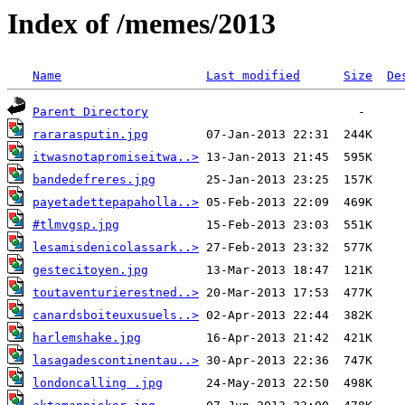
Index of /memes/2013
Name
Last modified
Size
De
Parent Directory
rararasputin.jpg
itwasnotapromiseitwa..>
bandedefreres.jpg
payetadettepapaholla..>
#tlmvgsp.jpg
lesamisdenicolassark..>
gestecitoyen.jpg
toutaventurierestned..>
canardsboiteuxusuels..>
harlemshake.jpg
lasagadescontinentau..>
londoncalling .jpg